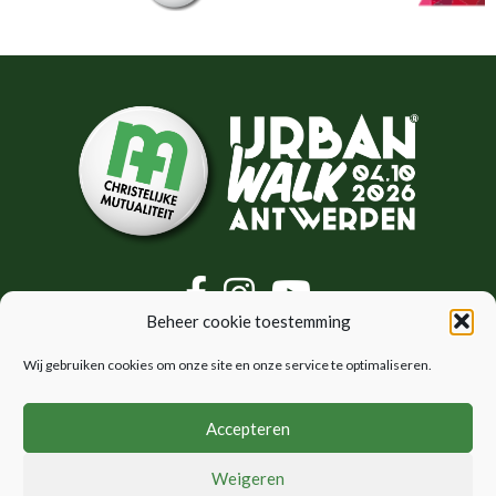
Beheer cookie toestemming
CM Urban Walk
Wij gebruiken cookies om onze site en onze service te optimaliseren.
Antwerpen
Policy
Accepteren
Praktische info
Algemene voorwaarden
Locaties
Privacybeleid
Weigeren
FAQ
Cookiebeleid