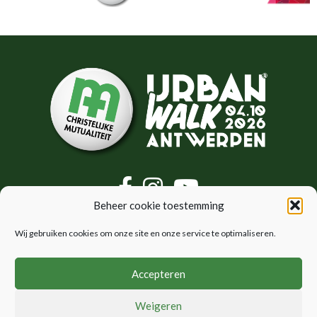
Beheer cookie toestemming
CM Urban Walk
Wij gebruiken cookies om onze site en onze service te optimaliseren.
Antwerpen
Policy
Accepteren
Praktische info
Algemene voorwaarden
Locaties
Privacybeleid
Weigeren
FAQ
Cookiebeleid